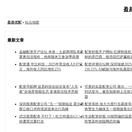
盈昌
盈昌优配
»
站点地图
最新文章
金融配资开户论坛 米体：土超两球队有意
配资炒股开户网站 红牌制造
莱奥但没报价，他将随米兰参加季前赛
杯的库巴西，能否回巴萨赢欧
配资通 华立科技：2025年营业收入9.97亿
配资评测论坛网 深圳瑞捷202
元，海外收入同比增长25%
216.15% AI赋能与海外拓展
配资导航网 追觅科技在硅谷发布“人车
可查的实盘配资公司 塞尔：
家”全场景智能生态 多项前沿技术亮相
到访皇马，被告知新帅上任前
题
深圳股票配资公司 “五一”假期临近 霍尔果
配资系统 加大力度打击霸座
斯公路口岸跨境游迎来出行高峰
铁警全力确保五一假期旅客出
武汉股票配资 不打了！杜兰特退出G3！火
专业配资炒股 AI假照编织温
箭遭受沉重打击
民警及时劝阻网恋诈骗