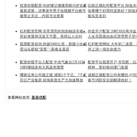
投资炒股配资 60岁继父搂腰亲吻10岁女童
比较正规杠杆配资平台 卸妆
最新进展：涉事老年男子短视频平台账号
妆膏哪个好用对皮肤好？卸妆
被禁止关注，内容无法查看
板实至名归
杠杆配资官网 非常漂亮的泡泡袖连衣裙。
外盘开户配资 20时30分再冲
穿起来显得活泼又可爱。美得让人尖叫
人全员晋级自由式滑雪男子空
股票配资咨询 跨越5000公里，新疆小伙感
杠杆配资网站 大年初二凌晨
受汕头硬核“宠客” | 新春走基层
岸上演一场生命接力
配资炒股平台入配资 中央气象台2月16日
配资平台股票开户 岑浩辉：
18时继续发布大风蓝色预警
精神，更好推动澳门发展
哪家证券公司最正规 涌现1个千亿、7个五
成都正规配资公司有哪些 @河
百亿产业集群 前海新质生产力加速释放
春节消防安全提醒请收好！
查看网站首页:
盈昌优配