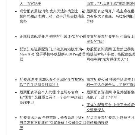
人，五官绝美
由衣，“无垢透明感”重新洗牌
现货配资最新消息 丈夫无法评为烈士，遗
股票配资公司开户 毛主席在
孀向邓颖超求助，邓：这事只能去找毛主
力有多大？泰森、马拉多纳把
席办
导师
正规股票配资开户 特别的行装 朴实的心愿
专业的股票配资平台 小白板上的
里头的“底”
配资知名证券配资门户 消息称港版华为
炒股配资评测网 王楚然巴黎
Mate X7折叠屏手机搭载麒麟9030 Pro处理
蝴蝶结衬衫+半裙，搭配顶级
器
网都夸的“东方睡莲美人”！
配资系统 中国2000多个县城的生存现状：
南京配资公司 神级中场调整
除了性生活就是打麻将！
料一句话点燃全队，半场打爆
股票配资平台个人代理 李金羽冬窗疯
股票配资资讯网 申花外援要
狂“囤货” 又砸重金买了一个去年中超前3
杀疯了，进了7个球！
高端中卫
正规的配资平台 中俄互免签
交流更深入
配资资讯之家 全球首款，长春高新“治疗
配点网股票配资网址 终身学
男童发育不良新药”引爆股价！公司最新回
最硬核的投资
应