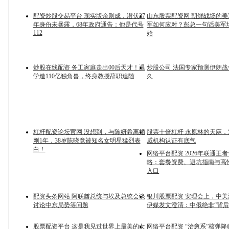
配资炒股交易平台 现实版余则成，潜伏27
山东股票配资网 朝鲜战场的
年身份未暴露，68年政府通告：他是代号
军如何应对？彭总一句话美军
112
始
炒股在线配资 务工家庭走出00后天才！退
炒股公司 法国专家预测伊朗
学造110亿独角兽，终身教授辞职追随
久
杠杆配资论坛官网 没想到，与陈妍希离婚
股票十倍杠杆 永原林的天麻
刚1年，38岁陈晓竟被知名女明星猛烈表
威机构认证有底气
白！
网络平台配资 2026年联通王
略：套餐资费、避坑指南与高
入口
配资头条网站 阿联酋总统与埃及总统会谈
银川股票配资 安理会上，中
讨论中东局势等问题
伊媒发文澄清：中俄绝非“背后
股票配资平台 这是我见过世界上最美的女
网络平台配资 “治愈系”核弹