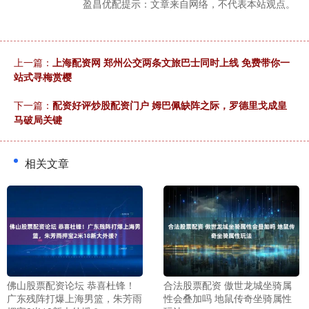
盈昌优配提示：文章来自网络，不代表本站观点。
上一篇：
上海配资网 郑州公交两条文旅巴士同时上线 免费带你一
站式寻梅赏樱
下一篇：
配资好评炒股配资门户 姆巴佩缺阵之际，罗德里戈成皇
马破局关键
相关文章
佛山股票配资论坛 恭喜杜锋！
合法股票配资 傲世龙城坐骑属
广东残阵打爆上海男篮，朱芳雨
性会叠加吗 地鼠传奇坐骑属性