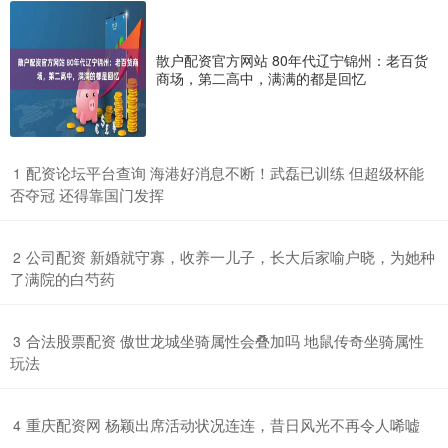
散户配资官方网站 80年代辽宁锦州：老百货
商场，第二高中，满满的都是回忆
​配资论坛平台查询 海港好消息不断！武磊已训练 但超级杯能
1
否夺冠 还得靠国门发挥
​公司配资 新婚就守寡，收养一儿子，长大后家喻户晓，为她种
2
了满院的白芍药
​合法股票配资 傲世龙城坐骑属性会叠加吗 地鼠传奇坐骑属性
3
玩法
​重庆配资网 杨颖出席活动状况连连，昔日风光不再令人唏嘘
4