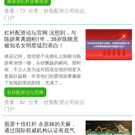
股票加杠杆在哪里加
查看：
73
分类：
炒股配资公司站点
门户
杠杆配资论坛官网 没想到，与
陈妍希离婚刚1年，38岁陈晓竟
被知名女明星猛烈表白！
谁还记得，曾经那个在婚礼上陈晓与陈
妍希深情一吻，头纱飘扬的瞬间。那时
候，不少人曾为这对因戏生情的明星夫
妻疯狂磕糖，毕竟他们的爱情故事像极
了电视剧里的剧情，充满了....
杠杆配资论坛官网
查看：
82
分类：
炒股配资公司站点
门户
股票十倍杠杆 永原林的天麻，
通过国际权威机构认证有底气