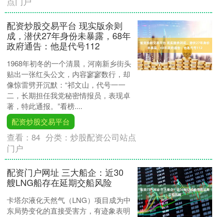
点门户
配资炒股交易平台 现实版余则
成，潜伏27年身份未暴露，68年
政府通告：他是代号112
1968年初冬的一个清晨，河南新乡街头
贴出一张红头公文，内容寥寥数行，却
像惊雷劈开沉默：“祁文山，代号一一
二，长期担任我党秘密情报员，表现卓
著，特此通报。”看榜....
配资炒股交易平台
查看：
84
分类：
炒股配资公司站点
门户
配资门户网址 三大船企：近30
艘LNG船存在延期交船风险
卡塔尔液化天然气（LNG）项目成为中
东局势变化的直接受害方，有迹象表明