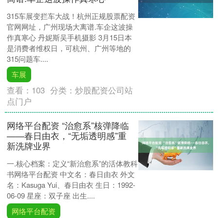
315车展变拦车大战！杭州正规股票配资
官网网址，广州现场大离谱.车企这波操
作真寒心 丹妮斯吴手机摄影 3月15日本
是消费者维权日，可杭州、广州等地的
315问题车....
车展
查看：
103
分类：
炒股配资公司站
点门户
网络平台配资 “治愈系”核弹降临
——春日由衣，“无垢透明感”重
新洗牌业界
一.核心档案：定义“新治愈系”的活体教科
书网络平台配资 中文名：春日由衣 外文
名：Kasuga Yui、春日由衣 生日：1992-
06-09 星座：双子座 出生....
网络平台配资