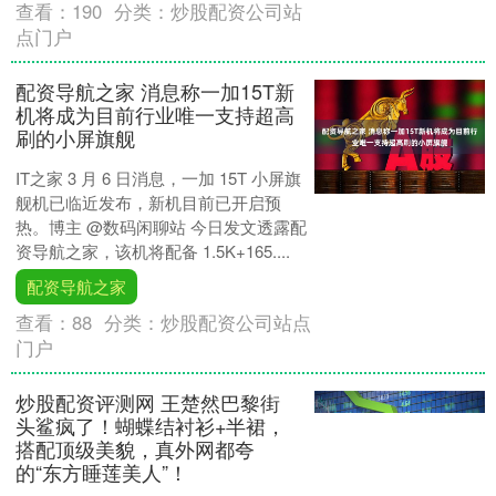
查看：
190
分类：
炒股配资公司站
点门户
配资导航之家 消息称一加15T新
机将成为目前行业唯一支持超高
刷的小屏旗舰
IT之家 3 月 6 日消息，一加 15T 小屏旗
舰机已临近发布，新机目前已开启预
热。博主 @数码闲聊站 今日发文透露配
资导航之家，该机将配备 1.5K+165....
配资导航之家
查看：
88
分类：
炒股配资公司站点
门户
炒股配资评测网 王楚然巴黎街
头鲨疯了！蝴蝶结衬衫+半裙，
搭配顶级美貌，真外网都夸
的“东方睡莲美人”！