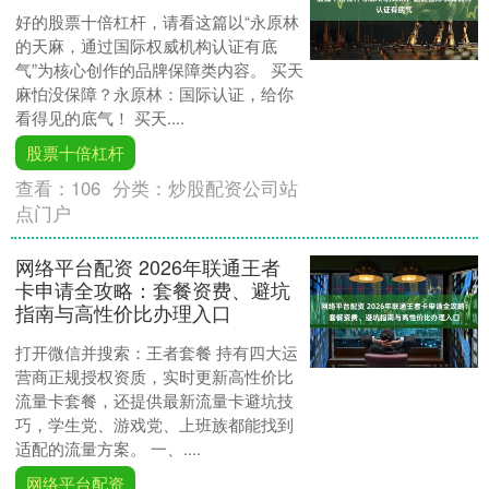
好的股票十倍杠杆，请看这篇以“永原林
的天麻，通过国际权威机构认证有底
气”为核心创作的品牌保障类内容。 买天
麻怕没保障？永原林：国际认证，给你
看得见的底气！ 买天....
股票十倍杠杆
查看：
106
分类：
炒股配资公司站
点门户
网络平台配资 2026年联通王者
卡申请全攻略：套餐资费、避坑
指南与高性价比办理入口
打开微信并搜索：王者套餐 持有四大运
营商正规授权资质，实时更新高性价比
流量卡套餐，还提供最新流量卡避坑技
巧，学生党、游戏党、上班族都能找到
适配的流量方案。 一、....
网络平台配资