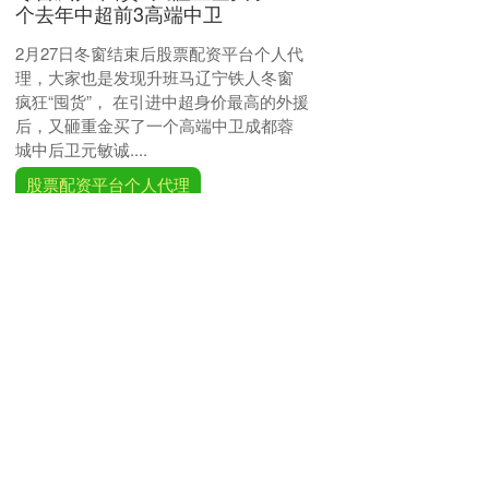
个去年中超前3高端中卫
2月27日冬窗结束后股票配资平台个人代
理，大家也是发现升班马辽宁铁人冬窗
疯狂“囤货”， 在引进中超身价最高的外援
后，又砸重金买了一个高端中卫成都蓉
城中后卫元敏诚....
股票配资平台个人代理
查看：
199
分类：
炒股配资公司站
点门户
股票配资手机版下载 ​【花Young
贵阳】这个春天来观山湖赏花
啦！
清晨推窗股票配资手机版下载 风里还带
着湿意 樱花却比昨日更精神了 每一朵都
噙着雨珠 颤巍巍地立在枝头 像是刚出浴
的少女 羞怯地探着头 原来，春雨也懂得
怜惜这满城....