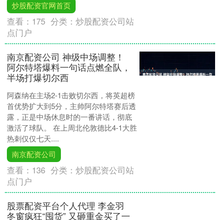
炒股配资官网首页
查看：
175
分类：
炒股配资公司站
点门户
南京配资公司 神级中场调整！
阿尔特塔爆料一句话点燃全队，
半场打爆切尔西
阿森纳在主场2-1击败切尔西，将英超榜
首优势扩大到5分，主帅阿尔特塔赛后透
露，正是中场休息时的一番讲话，彻底
激活了球队。 在上周北伦敦德比4-1大胜
热刺仅仅七天....
南京配资公司
查看：
136
分类：
炒股配资公司站
点门户
股票配资平台个人代理 李金羽
冬窗疯狂“囤货” 又砸重金买了一