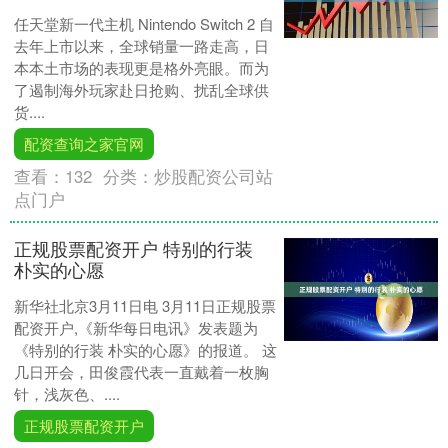
任天堂新一代主机 Nintendo Switch 2 自
去年上市以来，全球销量一路走高，日
本本土市场的表现更是格外亮眼。而为
了遏制海外玩家赴日抢购、扰乱全球供
货....
配资查询之家官网
查看：
132
分类：
炒股配资公司站
点门户
正规股票配资开户 特别的行装
朴实的心愿
新华社北京3月11日电 3月11日正规股票
配资开户,《新华每日电讯》发表题为
《特别的行装 朴实的心愿》的报道。 这
几日开会，田俊霞代表一直戴着一枚胸
针，浅灰色、....
正规股票配资开户