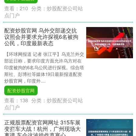
查看：
210
分类：
炒股配资公司站
点门户
配资炒股官网 乌外交部递交抗
议照会并要求允许探视6名被拘
公民，印度最新表态
【环球网报道 记者 张江平】乌克兰外交
部近日称，要求印度方面允许乌方对在
印度被拘的6名乌公民进行探视。综合塔
斯社、彭博社等媒体19日最新报道配资
炒股官网，印度外....
配资炒股官网
查看：
138
分类：
炒股配资公司站
点门户
正规股票配资官网网址 315车展
变拦车大战！杭州，广州现场大
离谱.车企这波操作真寒心