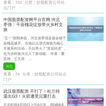
查看：
103
分类：
炒股配资公司站
点门户
中国股票配资网平台官网 河北
枣强：千亩槐花绽放带火乡村文
旅
“五一”假期来临，河北省枣强县嘉会镇千
亩槐花盛开。当地以沉浸式体验为核心
开展系列活动，不仅带火了“赏花经济”，
也为乡村振兴注入了新动能。 作者：董
笑坤、王天祥、....
河北
查看：
74
分类：
炒股配资公司站点
门户
武汉股票配资 不打了！杜兰特
退出G3！火箭遭受沉重打击
北京时间4月25日上午6点半，据NBA名