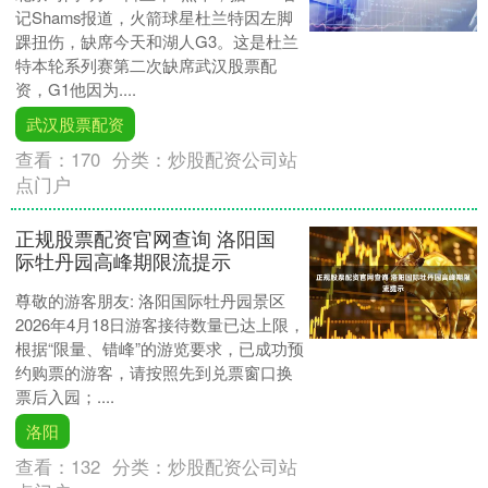
记Shams报道，火箭球星杜兰特因左脚
踝扭伤，缺席今天和湖人G3。这是杜兰
特本轮系列赛第二次缺席武汉股票配
资，G1他因为....
武汉股票配资
查看：
170
分类：
炒股配资公司站
点门户
正规股票配资官网查询 洛阳国
际牡丹园高峰期限流提示
尊敬的游客朋友: 洛阳国际牡丹园景区
2026年4月18日游客接待数量已达上限，
根据“限量、错峰”的游览要求，已成功预
约购票的游客，请按照先到兑票窗口换
票后入园；....
洛阳
查看：
132
分类：
炒股配资公司站