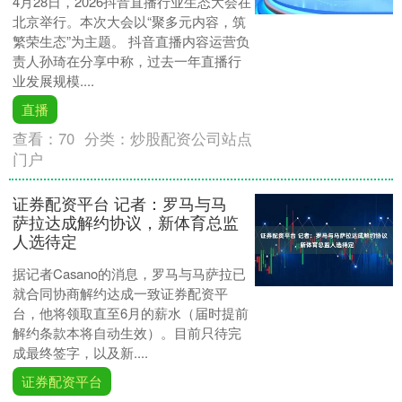
4月28日，2026抖音直播行业生态大会在
北京举行。本次大会以“聚多元内容，筑
繁荣生态”为主题。 抖音直播内容运营负
责人孙琦在分享中称，过去一年直播行
业发展规模....
直播
查看：
70
分类：
炒股配资公司站点
门户
证券配资平台 记者：罗马与马
萨拉达成解约协议，新体育总监
人选待定
据记者Casano的消息，罗马与马萨拉已
就合同协商解约达成一致证券配资平
台，他将领取直至6月的薪水（届时提前
解约条款本将自动生效）。目前只待完
成最终签字，以及新....
证券配资平台