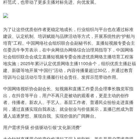
杆范式，也带动了更多主播对标先进、向优发展。
为了让这些优质创作者更稳定地成长，行业组织与平台也在通过标准
建设、认定机制、培训赋能与品牌活动等方式，开展系统性的“护航与
培育”工程。中国网络社会组织联合会副秘书长、直播短视频专委会主
任委员牛争芳表示，在中央网信办网络综合治理局指导下，中国网络
社会组织联合会成立直播短视频专委会推进优质网络主播培育工程落
地实施；2025年累计认定优质网络主播1100余个，组织优质主播赴福
建、新疆等地开展“中国行”活动，内容传播量超过30亿，并通过教育
培训与公益活动引导主播履行社会责任、发挥示范带动作用。
中国网络视听协会副会长、短视频和直播工作委员会理事长魏党军指
出，在抖音等平台，用户不再只是被动的观看者，更是主动的创作
者、传播者。新农人、手艺人、基层工作者、普通民众纷纷走进直播
间，通过直播实现自我表达、就业创业与价值展示，直播已然成为普
通人追逐梦想、展现自我、实现价值的广阔舞台。
用户需求升级 价值驱动引领“文化新消费”
大会针对直播用户的变化也进行了深入的剖析。首先是用户需求变得