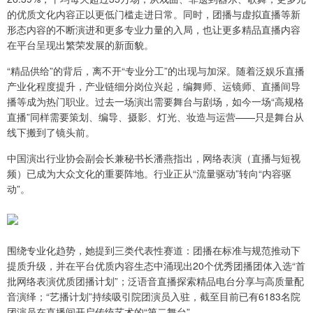
的优质文化内容正以更低门槛走进日常。同时，团播与虚拟直播等新
形态内容的不断演进和更多专业力量的入局，也让更多精品直播内容
在平台呈现出繁荣发展的新面貌。
“精品供给”的背后，离不开“专业分工”的出现与加深。随着泛娱乐直播
产业化程度提升，产业链细分岗位兴起，编舞师、运镜师、直播间导
播等成为热门职业。过去一场演出需要舞台与剧场，如今一场“高规格
直播”同样需要策划、编导、摄影、灯光、妆造与运营——只是舞台从
线下搬到了镜头前。
中国演出行业协会副会长兼秘书长潘燕指出，网络表演（直播与短视
频）已成为大众文化的重要阵地。行业正从“流量驱动”转向“内容驱
动”。
围绕专业化趋势，她提到三类代表性赛道：团播在标准与规范推动下
提质升级，并在平台优质内容生态中涌现出20个优秀团播团体入选“首
批网络表演优质团播计划”；泛语音直播探索精品电台分享与高质量配
音演绎；“艺播计划”持续吸引院团演员入驻，截至目前已有6183名院
团演员在直播间开启传统艺术的“第二舞台”。