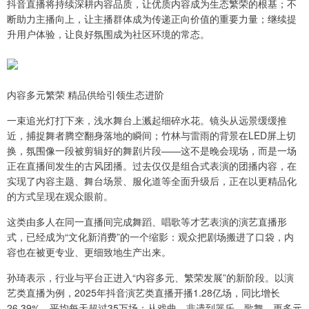
抖音直播将持续深耕内容品质，让优质内容成为生态繁荣的根基；不
断助力主播向上，让主播群体成为传递正向价值的重要力量；继续提
升用户体验，让良好氛围成为社区环境的常态。
内容多元繁荣 精品供给引领生态进阶
一束追光灯打下来，浅水舞台上溅起细碎水花。镜头从远景缓缓推
近，捕捉舞者腾空翻身落地的瞬间；竹林与雷雨的背景在LED屏上切
换，氛围像一段被剪辑好的舞剧片段——这不是晚会现场，而是一场
正在直播间发生的古风团播。过去仅仅是组合式表演的团播内容，在
实现了内容主题、舞台场景、服化道等全面升级后，正在以更精品化
的方式呈现在观众眼前。
这类由多人在同一直播间完成舞蹈、唱歌等才艺表演的演艺直播形
式，已经成为“文化新消费”的一个缩影：观众把剧场搬进了口袋，内
容也在被更专业、更细致地生产出来。
孙琦表示，行业与平台正进入“内容多元、繁荣发展”的新阶段。以演
艺类直播为例，2025年抖音演艺类直播开播1.28亿场，同比增长
26.39%，平均每天超过35万场；从戏曲、非遗到器乐、歌舞，更多元