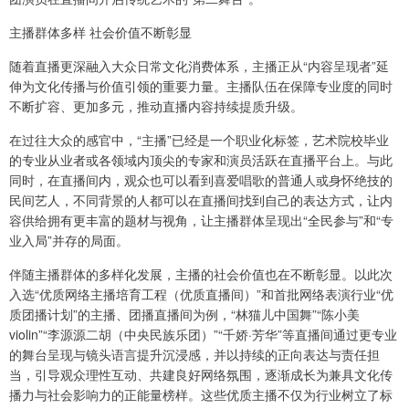
主播群体多样 社会价值不断彰显
随着直播更深融入大众日常文化消费体系，主播正从“内容呈现者”延
伸为文化传播与价值引领的重要力量。主播队伍在保障专业度的同时
不断扩容、更加多元，推动直播内容持续提质升级。
在过往大众的感官中，“主播”已经是一个职业化标签，艺术院校毕业
的专业从业者或各领域内顶尖的专家和演员活跃在直播平台上。与此
同时，在直播间内，观众也可以看到喜爱唱歌的普通人或身怀绝技的
民间艺人，不同背景的人都可以在直播间找到自己的表达方式，让内
容供给拥有更丰富的题材与视角，让主播群体呈现出“全民参与”和“专
业入局”并存的局面。
伴随主播群体的多样化发展，主播的社会价值也在不断彰显。以此次
入选“优质网络主播培育工程（优质直播间）”和首批网络表演行业“优
质团播计划”的主播、团播直播间为例，“林猫儿中国舞”“陈小美
violin”“李源源二胡（中央民族乐团）”“千娇·芳华”等直播间通过更专业
的舞台呈现与镜头语言提升沉浸感，并以持续的正向表达与责任担
当，引导观众理性互动、共建良好网络氛围，逐渐成长为兼具文化传
播力与社会影响力的正能量榜样。这些优质主播不仅为行业树立了标