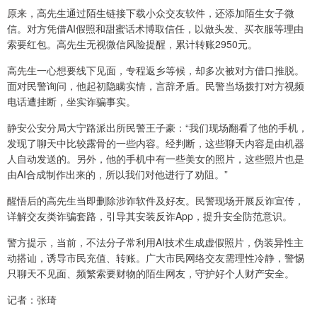
原来，高先生通过陌生链接下载小众交友软件，还添加陌生女子微
信。对方凭借AI假照和甜蜜话术博取信任，以做头发、买衣服等理由
索要红包。高先生无视微信风险提醒，累计转账2950元。
高先生一心想要线下见面，专程返乡等候，却多次被对方借口推脱。
面对民警询问，他起初隐瞒实情，言辞矛盾。民警当场拨打对方视频
电话遭挂断，坐实诈骗事实。
静安公安分局大宁路派出所民警王子豪：“我们现场翻看了他的手机，
发现了聊天中比较露骨的一些内容。经判断，这些聊天内容是由机器
人自动发送的。另外，他的手机中有一些美女的照片，这些照片也是
由AI合成制作出来的，所以我们对他进行了劝阻。”
醒悟后的高先生当即删除涉诈软件及好友。民警现场开展反诈宣传，
详解交友类诈骗套路，引导其安装反诈App，提升安全防范意识。
警方提示，当前，不法分子常利用AI技术生成虚假照片，伪装异性主
动搭讪，诱导市民充值、转账。广大市民网络交友需理性冷静，警惕
只聊天不见面、频繁索要财物的陌生网友，守护好个人财产安全。
记者：张琦