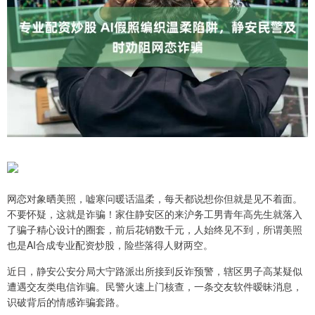
网恋对象晒美照，嘘寒问暖话温柔，每天都说想你但就是见不着面。
不要怀疑，这就是诈骗！家住静安区的来沪务工男青年高先生就落入
了骗子精心设计的圈套，前后花销数千元，人始终见不到，所谓美照
也是AI合成专业配资炒股，险些落得人财两空。
近日，静安公安分局大宁路派出所接到反诈预警，辖区男子高某疑似
遭遇交友类电信诈骗。民警火速上门核查，一条交友软件暧昧消息，
识破背后的情感诈骗套路。