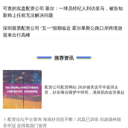
可查的实盘配资公司 塞尔：一球员经纪人到访皇马，被告知
新帅上任前无法解决问题
深圳股票配资公司 “五一”假期临近 霍尔果斯公路口岸跨境游
迎来出行高峰
推荐资讯
配资公司配资网站 26岁健美选手毕嘉琪去
世，好友曝在睡梦中猝死，满身肌肉血管暴起
​配资论坛平台查询 海港好消息不断！武磊已训练 但超级杯能
1
否夺冠 还得靠国门发挥