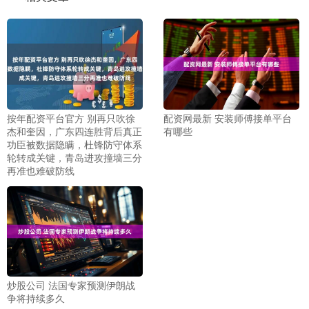
按年配资平台官方 别再只吹徐
配资网最新 安装师傅接单平台
杰和奎因，广东四连胜背后真正
有哪些
功臣被数据隐瞒，杜锋防守体系
轮转成关键，青岛进攻撞墙三分
再准也难破防线
炒股公司 法国专家预测伊朗战
争将持续多久