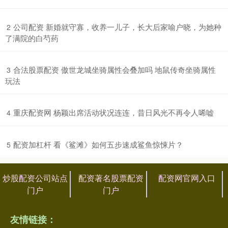
​公司配资 新婚就守寡，收养一儿子，长大后家喻户晓，为她种
2
了满院的白芍药
​合法股票配资 傲世龙城坐骑属性会叠加吗 地鼠传奇坐骑属性
3
玩法
​重庆配资网 杨颖出席活动状况连连，昔日风光不再令人唏嘘
4
​配资加杠杆 看《鲨滩》如何五步速成鲨鱼惊悚片？
5
炒股配资公司站点
配资著名股票配资
配资网官网入口
门户
门户
友情链接：