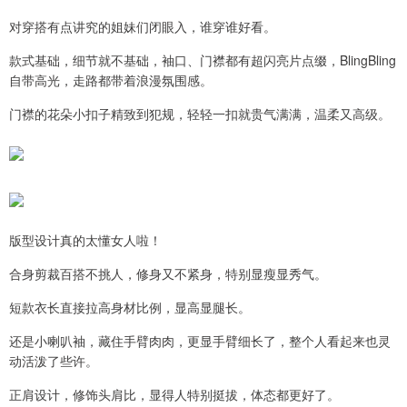
对穿搭有点讲究的姐妹们闭眼入，谁穿谁好看。
款式基础，细节就不基础，袖口、门襟都有超闪亮片点缀，BlingBling
自带高光，走路都带着浪漫氛围感。
门襟的花朵小扣子精致到犯规，轻轻一扣就贵气满满，温柔又高级。
版型设计真的太懂女人啦！
合身剪裁百搭不挑人，修身又不紧身，特别显瘦显秀气。
短款衣长直接拉高身材比例，显高显腿长。
还是小喇叭袖，藏住手臂肉肉，更显手臂细长了，整个人看起来也灵
动活泼了些许。
正肩设计，修饰头肩比，显得人特别挺拔，体态都更好了。