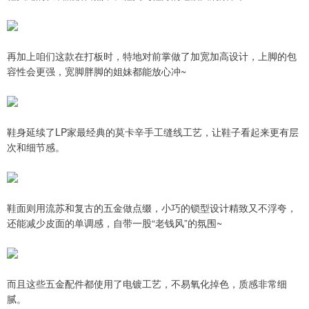
再加上咱们这款在打板时，特地对前掌做了加宽加高设计，上脚的包
容性会更强，宽脚胖脚的姐妹都能放心冲~
鞋身延续了LP家最经典的莫卡辛手工缝线工艺，让鞋子看起来更有层
次和细节感。
鞋面则用流苏和复古的五金做点缀，小巧的锁型设计精致又不浮夸，
还能减少皮面的单调感，自带一股“老钱风”的氛围~
而且这些五金配件都使用了电镀工艺，不易氧化掉色，质感非常细
腻。