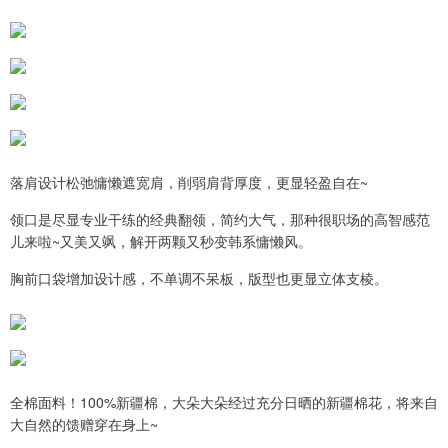
落肩设计松弛慵懒遮宽肩，削弱肩背厚度，更显轻盈自在~
领口是尽显专业干练的经典翻领，简约大气，那种很职场的高智感范
儿来啦~又美又飒，解开两颗又秒变韩系慵懒风。
胸前口袋增加设计感，不单调不呆板，版型也更显立体支棱。
全棉面料！100%新疆棉，大朵大朵经过充分日晒的新疆棉花，将来自
大自然的馈赠穿在身上~