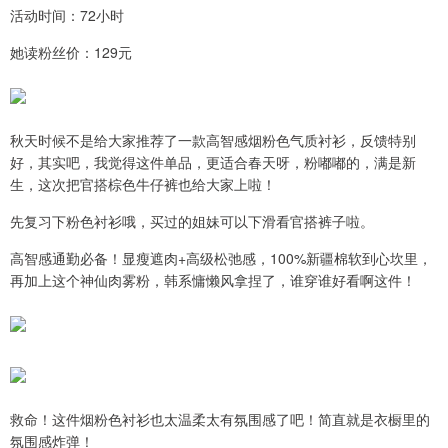
活动时间：72小时
她读粉丝价：129元
秋天时候不是给大家推荐了一款高智感烟粉色气质衬衫，反馈特别
好，其实吧，我觉得这件单品，更适合春天呀，粉嘟嘟的，满是新
生，这次把官搭棕色牛仔裤也给大家上啦！
先复习下粉色衬衫哦，买过的姐妹可以下滑看官搭裤子啦。
高智感通勤必备！显瘦遮肉+高级松弛感，100%新疆棉软到心坎里，
再加上这个神仙肉雾粉，韩系慵懒风拿捏了，谁穿谁好看啊这件！
救命！这件烟粉色衬衫也太温柔太有氛围感了吧！简直就是衣橱里的
氛围感炸弹！