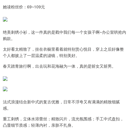
她读粉丝价：69~109元
绝美刺绣小衫，这一件真的是戳中我们每一个女孩子啊~办公室哄抢内
购款。
太好看太精致了，挂在衣橱里看着就特别赏心悦目，穿上之后好像整
个人都披上了一层温柔的滤镜，特别美好。
春天踏青旅行啊，出去玩和花海融为一体，真的是斩女又斩男。
法式浪漫结合新中式的复古优雅，日常不浮夸又有满满的精致细腻
感。
重工刺绣，立体水溶蕾丝；精致闪片，流光氛围感；手工中式盘扣，
凸显细节质感；轻薄内衬，亲肤不扎身。