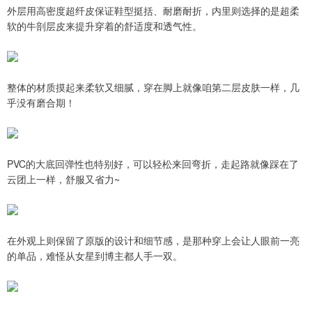
外层用高密度超纤皮保证鞋型挺括、耐磨耐折，内里则选择的是超柔
软的牛剖层皮来提升穿着的舒适度和透气性。
整体的材质摸起来柔软又细腻，穿在脚上就像咱第二层皮肤一样，几
乎没有磨合期！
PVC的大底回弹性也特别好，可以轻松来回弯折，走起路就像踩在了
云团上一样，舒服又省力~
在外观上则保留了原版的设计和细节感，是那种穿上会让人眼前一亮
的单品，难怪从女星到博主都人手一双。