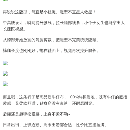
再说说这版型，简直是小粗腿、腿型不直星人救星！
中高腰设计，瞬间提升腰线，拉长腿部线条，小个子女生也能穿出大
长腿既视感。
从胯部开始放宽的阔腿剪裁，把腿型不完美统统隐藏。
裤腿长度也刚刚好，拖在鞋面上，视觉再次拉升腿长。
而且哦，这条裤子是高品质牛仔布，100%纯棉质地，既有牛仔的挺括
质感，又柔软舒适，贴身穿没有束缚，还耐磨耐穿。
后腰还是超弹松紧腰，上身不紧不勒~
日常出街、上班通勤、周末出游都合适，性价比直接拉满。