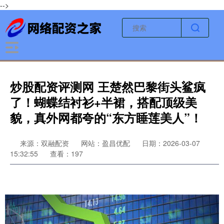
-->
炒股配资评测网 王楚然巴黎街头鲨疯
了！蝴蝶结衬衫+半裙，搭配顶级美
貌，真外网都夸的“东方睡莲美人”！
来源：双融配资
网站：盈昌优配
日期：2026-03-07
15:32:55
查看：197