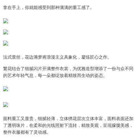
拿在手上，你就能感受到那种满满的重工感了。
法式蕾丝，花边漪梦将浪漫主义具象化，凝练匠心之作。
繁花结合了细腻闪片开满整件衣裳，为优雅造型增添了一份与众不同
的艺术年轻气息，每一朵都绽放着精致而生动的姿态。
面料重工又显贵，细腻轻薄，立体绣花层次立体丰富，面料表面还加
了透明珠片，在柔和的光线照射下流转，精致美观，呈现朦胧美感，
整件衣服都有了灵动感。