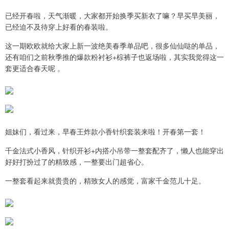
已经开春啦，天气渐暖，大家都开始换季买新衣了嘛？早买早美丽，
已经迫不及待穿上好看的春装啦。
这一期欧欧就给大家上新一波绝美春季单品吧，很多仙仙哒的单品，
还有咱们之前秋季推的爆款粉衬衫+棕裤子也返场啦，其实我觉得这一
套更适合春天呢 。
姐妹们，看过来，早春王炸款小香针织套装来啦！开春第一套！
千金法式小香风，针织开衫+内搭小吊带一整套配齐了，懒人也能穿出
好好打扮过了的精致感，一整要出门超省心。
一整套看起来就贵贵的，精致女人的感觉，富家千金范儿十足。