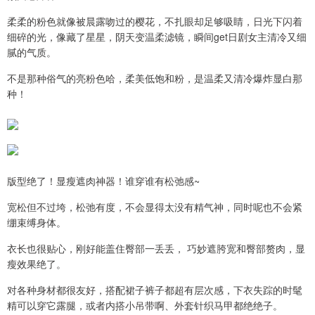
柔柔的粉色就像被晨露吻过的樱花，不扎眼却足够吸睛，日光下闪着
细碎的光，像藏了星星，阴天变温柔滤镜，瞬间get日剧女主清冷又细
腻的气质。
不是那种俗气的亮粉色哈，柔美低饱和粉，是温柔又清冷爆炸显白那
种！
版型绝了！显瘦遮肉神器！谁穿谁有松弛感~
宽松但不过垮，松弛有度，不会显得太没有精气神，同时呢也不会紧
绷束缚身体。
衣长也很贴心，刚好能盖住臀部一丢丢， 巧妙遮胯宽和臀部赘肉，显
瘦效果绝了。
对各种身材都很友好，搭配裙子裤子都超有层次感，下衣失踪的时髦
精可以穿它露腿，或者内搭小吊带啊、外套针织马甲都绝绝子。