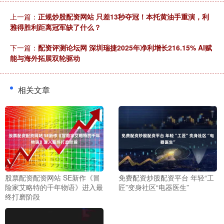
上一篇：
正规炒股配资网站 只差13秒夺冠！本托黄油手重演，利
雅得胜利距离冠军缺了什么？
下一篇：
配资评测论坛网 深圳瑞捷2025年净利增长216.15% AI赋
能与海外拓展双轮驱动
相关文章
股票配资配资网站 SE新作《冒
免费配资炒股配资平台 年轻“工
险家艾略特的千年物语》进入最
匠”变身社区“电器医生”
终打磨阶段