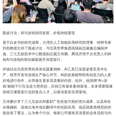
圆桌讨论：AI与游戏协同发展，价值持续显现
基于白皮书的研究成果，大湾区人工智能应用研究院理事、特聘专家
刘劲教授主持了圆桌讨论，与完美世界集团高级副总裁兼总编辑伊
迪、三七互娱技术中心数据副总裁王传鹏、腾讯开悟平台负责人刘林
就AI与游戏的双向赋能展开深度探讨。
伊迪结合完美世界的具体实践案例称，AI工具已深度渗透至美术生
产、程序开发等游戏生产核心环节。AI的发展能帮助有创造力的人更
好地进行创作，从而催生更多高质量的内容。此外，他强调“AI+游
戏”赋能千行百业是大势所趋，目前已有诸多案例落地，未来需要既懂
游戏又懂垂直行业的复合人才，以推动更多应用落地。
王传鹏分享了三七互娱在AI素材广告投放方面的突出成果，以及AI在
合规确权、游戏出海本地化翻译中的实际应用。他还就垂类模型的价
值发表了看法，认为每个行业、每家公司都有其深度的业务流程与内