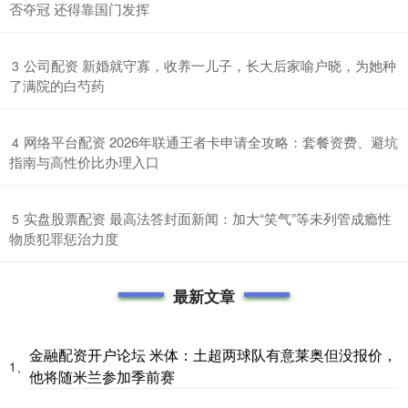
否夺冠 还得靠国门发挥
​公司配资 新婚就守寡，收养一儿子，长大后家喻户晓，为她种
3
了满院的白芍药
​网络平台配资 2026年联通王者卡申请全攻略：套餐资费、避坑
4
指南与高性价比办理入口
​实盘股票配资 最高法答封面新闻：加大“笑气”等未列管成瘾性
5
物质犯罪惩治力度
最新文章
金融配资开户论坛 米体：土超两球队有意莱奥但没报价，
1、
他将随米兰参加季前赛