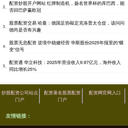
配资炒股开户网站 红牌制造机，扬名世界杯的库巴西，能
2、
否回巴萨赢欧冠
股票配资交易 哈曼：德国足协敲定克洛普太仓促，该问问
3、
德尚是否有兴趣
股票无息配资 逆境中稳健经营 华斯股份2025年报里的“蝶
4、
变”信号
配资通 华立科技：2025年营业收入9.97亿元，海外收入
5、
同比增长25%
炒股配资公司站点
配资著名股票配资
配资网官网入口
门户
门户
友情链接：